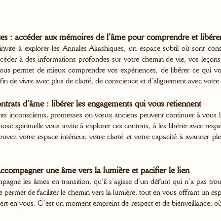
es : accéder aux mémoires de l’âme pour comprendre et libérer
invite à explorer les Annales Akashiques, un espace subtil où sont co
céder à des informations profondes sur votre chemin de vie, vos leçons,
s permet de mieux comprendre vos expériences, de libérer ce qui vous
afin de vivre avec plus de clarté, de conscience et d’alignement avec votre
trats d’âme : libérer les engagements qui vous retiennent
ts inconscients, promesses ou vœux anciens peuvent continuer à vous li
se spirituelle vous invite à explorer ces contrats, à les libérer avec respec
ouvez votre espace intérieur, votre clarté et votre capacité à avancer pl
ccompagner une âme vers la lumière et pacifier le lien
agne les âmes en transition, qu’il s’agisse d’un défunt qui n’a pas trou
e permet de faciliter le chemin vers la lumière, tout en vous offrant un e
rt en vous. C’est un moment empreint de respect et de bienveillance, où la