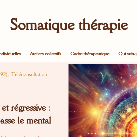
Somatique thérapie
ndividuelles
Ateliers collectifs
Cadre thérapeutique
Qui suis-j
92), Téléconsultation
et régressive :
asse le mental