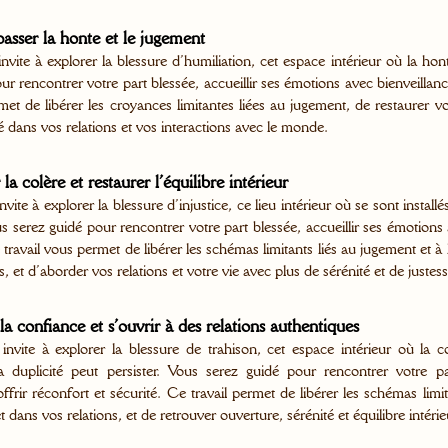
asser la honte et le jugement
vite à explorer la blessure d’humiliation, cet espace intérieur où la hon
r rencontrer votre part blessée, accueillir ses émotions avec bienveillanc
met de libérer les croyances limitantes liées au jugement, de restaurer 
é dans vos relations et vos interactions avec le monde.
 la colère et restaurer l’équilibre intérieur
ite à explorer la blessure d’injustice, ce lieu intérieur où se sont install
us serez guidé pour rencontrer votre part blessée, accueillir ses émotions a
avail vous permet de libérer les schémas limitants liés au jugement et à la
, et d’aborder vos relations et votre vie avec plus de sérénité et de justess
la confiance et s’ouvrir à des relations authentiques
invite à explorer la blessure de trahison, cet espace intérieur où la
 duplicité peut persister. Vous serez guidé pour rencontrer votre pa
 offrir réconfort et sécurité. Ce travail permet de libérer les schémas limi
dans vos relations, et de retrouver ouverture, sérénité et équilibre intérie