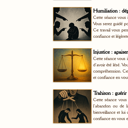
Humiliation : dép
Cette séance vous in
Vous serez guidé pou
Ce travail vous per
confiance et légèret
Injustice : apaiser
Cette séance vous inv
d’avoir été lésé. Vo
compréhension. Ce tr
et confiance en vous
Trahison : guérir 
Cette séance vous 
l’abandon ou de la
bienveillance et lui
confiance en vous et 