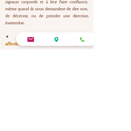
signaux corporels et à leur faire confiance, 
même quand ils nous demandent de dire non, 
de décevoir, ou de prendre une direction 
inattendue.
✦
Pour aller plus loin : 
Autonomie 
affective : apprendre à s’aimer sans se perdre
Être responsable de sa vie, ce n’est pas tout 
contrôler. C’est apprendre à distinguer ce qui 
vous appartient de ce qui ne vous appartient 
pas, dans vos pensées, dans vos relations, 
dans votre corps.
C’est aussi apprendre à faire confiance aux 
signaux que votre corps vous envoie. Pas pour 
les suivre aveuglément, mais pour les écouter 
comme une boussole intérieure, avant de 
choisir.