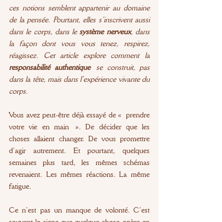
ces notions semblent appartenir au domaine 
de la pensée. Pourtant, elles s’inscrivent aussi 
dans le corps, dans le 
système nerveux
, dans 
la façon dont vous vous tenez, respirez, 
réagissez. Cet article explore comment la 
responsabilité authentique
 se construit, pas 
dans la tête, mais dans l’expérience vivante du 
corps.
Vous avez peut-être déjà essayé de « prendre 
votre vie en main ». De décider que les 
choses allaient changer. De vous promettre 
d’agir
 autrement.
 Et
 p
ourtant, quelques 
semaines plus tard, les mêmes schémas 
revenaient. Les mêmes réactions. La même 
fatigue.
Ce n’est pas un manque de volonté. C’est 
souvent le signe que quelque chose opère en 