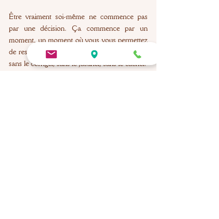
Être vraiment soi-même ne commence pas 
par une décision. Ça commence par un 
moment, un moment où vous vous permettez 
de ressentir ce que vous ressentez réellement, 
sans le corriger, sans le justifier, sans le cacher.
Ce moment-là, le 
système nerveux
 s’en 
souvient. Et il apprend, peu à peu, que c’est 
possible.
Pour aller plus loin, quelques 
questions à vous poser 
Y a-t-il des parts de vous que vous 
n’osez montrer à personne et savez-vous 
depuis quand vous les cachez ?
Quand vous jouez un rôle, qu’est-ce que 
votre corps fait et comment vous sentez-