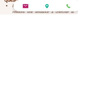
Est-ce que vous reconnaissez dans vos 
relations une tendance à chercher la 
validation ou la réassurance de l’autre et 
qu’est-ce que votre corps fait quand elle 
n’arrive pas ?
Y a-t-il une façon dont vous vous traitez 
en cas d’échec ou d’erreur qui ressemble 
à ce que vous avez reçu dans 
l’enfance ?
Est-ce que vous pouvez identifier un 
moment dans votre journée où vous 
vous sentez stable et ancré en vous-
même, sans avoir besoin de l’autre pour 
vous réguler ?
Références
Porges, S. (2011). The Polyvagal Theory. W. 
W. Norton & Company.