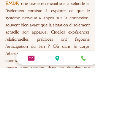
EMDR
, une partie du travail sur la solitude et 
l'isolement consiste à explorer ce que le 
système nerveux a appris sur la connexion, 
souvent bien avant que la situation d'isolement 
actuelle soit apparue. Quelles expériences 
relationnelles précoces ont façonné 
l'anticipation du lien ? Où dans le corps 
l'absence de connexion s'inscrit-elle, une 
contraction dans la gorge, un vide dans le 
thorax, une tension dans les épaules qui 
remonte chaque fois qu'on s'approche de 
quelqu'un ? Ces inscriptions corporelles ne 
disparaissent pas avec la compréhension 
intellectuelle. Elles demandent à être 
adressées dans leur propre langage.
La relation thérapeutique elle-même est un 
outil dans ce travail. Non pas comme 
substitut aux liens de vie, ce serait une 