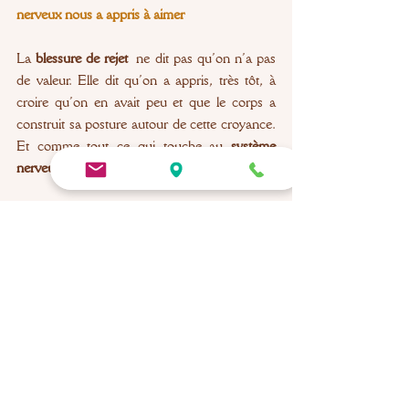
nerveux nous a appris à aimer
La 
blessure de rejet
 ne dit pas qu’on n’a pas 
de valeur. Elle dit qu’on a appris, très tôt, à 
croire qu’on en avait peu et que le corps a 
construit sa posture autour de cette croyance. 
Et comme tout ce qui touche au 
système 
nerveux
, cela peut changer.
Ce n'est pas se convainquant d'avoir le droit 
d’exister. C'est en répétant l’expérience que 
l’existence est possible et que personne ne 
disparaît en prenant sa place.
Pour aller plus loin, quelques 
questions à vous poser 
Est-ce que vous avez l’impression de 
prendre trop de place et savez-vous dans 